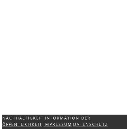
NACHHALTIGKEIT
INFORMATION DER
ÖFFENTLICHKEIT
IMPRESSUM
DATENSCHUTZ