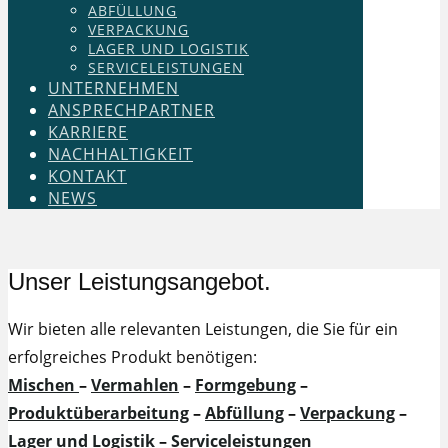
ABFÜLLUNG
VERPACKUNG
LAGER UND LOGISTIK
SERVICELEISTUNGEN
UNTERNEHMEN
ANSPRECHPARTNER
KARRIERE
NACHHALTIGKEIT
KONTAKT
NEWS
Unser Leistungsangebot.
Wir bieten alle relevanten Leistungen, die Sie für ein
erfolgreiches Produkt benötigen:
Mischen
–
Vermahlen
–
Formgebung
–
Produktüberarbeitung
–
Abfüllung
–
Verpackung
–
Lager und Logistik
–
Serviceleistungen