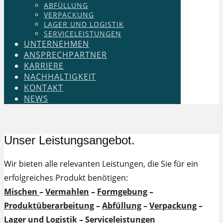
ABFÜLLUNG
VERPACKUNG
LAGER UND LOGISTIK
SERVICELEISTUNGEN
UNTERNEHMEN
ANSPRECHPARTNER
KARRIERE
NACHHALTIGKEIT
KONTAKT
NEWS
Unser Leistungsangebot.
Wir bieten alle relevanten Leistungen, die Sie für ein
erfolgreiches Produkt benötigen:
Mischen
–
Vermahlen
–
Formgebung
–
Produktüberarbeitung
–
Abfüllung
–
Verpackung
–
Lager und Logistik
–
Serviceleistungen